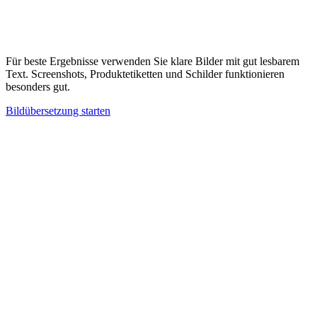
Klicken Sie auf Übersetzen und warten Sie, bis die KI Ihr Bild
verarbeitet hat. Laden Sie das Ergebnis mit übersetztem Text
herunter.
03
Für beste Ergebnisse verwenden Sie klare Bilder mit gut lesbarem
Text. Screenshots, Produktetiketten und Schilder funktionieren
besonders gut.
Bildübersetzung starten
Wie übersetze ich Text aus einem Bild?
Welche Sprachen werden für die Bildübersetzung unterstützt?