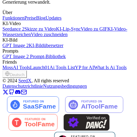
Generierung verwandelt.
Über
Funktionen
Preise
Blog
Updates
KI-Video
Seedance 2
Skizze zu Video
KI-Lip-Sync
Video zu GIF
KI-Video-
Wasserzeichen
Video zuschneiden
KI-Bild
GPT Image 2
KI-Bildübersetzer
Prompts
GPT Image 2 Prompt-Bibliothek
Friends
MossAI Tools
Launch01
Ai Tools List
YP for AI
What Is Ai Tools
Deutsch
©
2024
SeedX
, All rights reserved
Datenschutzrichtlinie
Nutzungsbedingungen