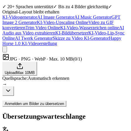
✓
20+ Sprachen unterstützt
✓
Bis zu 4 Bilder gleichzeitig
✓
Original-Layout bleibt erhalten
KI-Videogenerator
AI Image Generator
AI Music Generator
GPT
Image 2 Generator
KI-Video-Upscaling Online
Video zu GIF
konvertieren
Trim Video Online
KI-Video-Wasserzeichen online
AI
Audio aus Video extrahieren
KI-Bildübersetzer
KI-Video-Lip-Sync
Online
AI Twerk Generator
Skizze zu Video KI-Generator
Happy
Horse 1.0 KI-Videoerstellung
JPG · PNG · WebP · Max. 10 MB
(
0/1
)
Upload
Max
10
MB
Quellsprache
:
Automatisch erkennen
→
Anmelden um Bilder zu übersetzen
Übersetzungswarteschlange